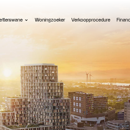
etterswane
Woningzoeker
Verkoopprocedure
Financ